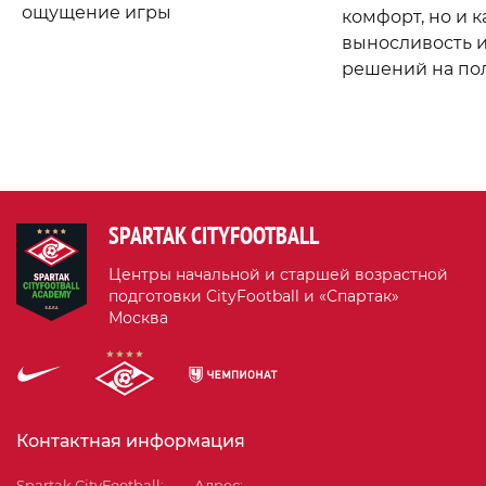
ощущение игры
комфорт, но и 
выносливость 
решений на по
SPARTAK CITYFOOTBALL
Центры начальной и старшей возрастной
подготовки CityFootball и «Спартак»
Москва
Контактная информация
Spartak CityFootball:
Адрес: