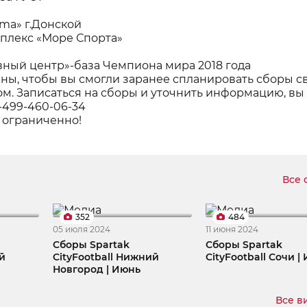
azma» г.Донской
мплекс «Море Спорта»
ивный центр»-база Чемпиона мира 2018 года
ны, чтобы вы смогли заранее спланировать сборы с
ом. Записаться на сборы и уточнить информацию, вы
-499-460-06-34
 ограниченно!
Все 
352
484
05 июля 2024
11 июня 2024
Сборы Spartak
Сборы Spartak
й
CityFootball Нижний
CityFootball Сочи |
Новгород | Июнь
Все в