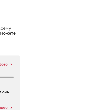
воему
 можете
фото
 Июнь
идео