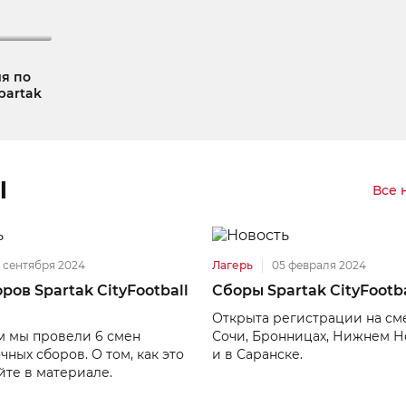
я по
partak
l
Все 
 сентября 2024
Лагерь
05 февраля 2024
ров Spartak CityFootball
Сборы Spartak CityFootba
Открыта регистрации на см
м мы провели 6 смен
Сочи, Бронницах, Нижнем 
ных сборов. О том, как это
и в Саранске.
йте в материале.