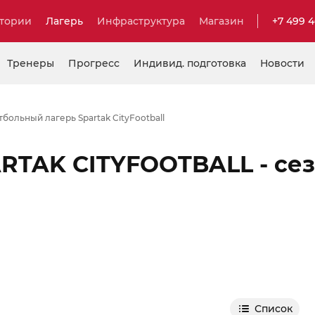
тории
Лагерь
Инфраструктура
Магазин
+7 499 
Тренеры
Прогресс
Индивид. подготовка
Новости
больный лагерь Spartak CityFootball
RTAK CITYFOOTBALL - се
Список