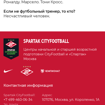
Роналду. Марсело. Тони Кросс.
Если не футбольный тренер, то кто?
Несчастливый человек.
SPARTAK CITYFOOTBALL
Центры начальной и старшей возрастной
подготовки CityFootball и «Спартак»
Москва
Контактная информация
Spartak CityFootball:
Адрес:
+7 499 460-06-34
107076, Москва, ул. Короленко, 1А
Эл. почта: