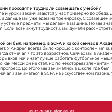
они проходят и трудно ли совмещать с учёбой?
ле и уроки заканчиваются у нас примерно до обеда.
и, а дальше мы уже едем на тренировку. С совмещен
му устные предметы мы делаем в машине. Но мы знае
ся. Если возникнут трудности, мы думали рассмотрет
ой он был, например, в SCFA и какой сейчас в Ака
яет. У Андрея всегда было хорошо с контролем мяча, 
да отмечал, что это возрастное. Сейчас мы в Акаде
ых рывков, начинает лучше работать футбольное мыш
о как Месси он не стал, но по некоторым элементам
 прогресс. До этого мы занимались в школе, где был
 начали заниматься в SCFA на искусственном газоне, 
Контактная информация