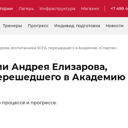
тории
Лагерь
Инфраструктура
Магазин
+7 499 
Тренеры
Прогресс
Индивид. подготовка
Новости
рова, воспитанника SCFA, перешедшего в Академию «Спартак»
и Андрея Елизарова,
перешедшего в Академию
 процессе и прогрессе.