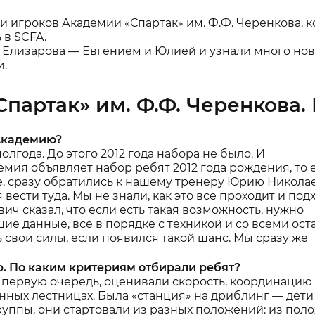
игроков Академии «Спартак» им. Ф.Ф. Черенкова, к
 в SCFA.
 Елизарова — Евгением и Юлией и узнали много нов
и.
партак» им. Ф.Ф. Черенкова. 
 Академию?
лгода. До этого 2012 года набора не было. И
ия объявляет набор ребят 2012 года рождения, то 
же, сразу обратились к нашему тренеру Юрию Никола
 вести туда. Мы не знали, как это все проходит и под
ч сказал, что если есть такая возможность, нужно
шие данные, все в порядке с техникой и со всеми ос
свои силы, если появился такой шанс. Мы сразу же
р. По каким критериям отбирали ребят?
 первую очередь, оценивали скорость, координацию
нных лестницах. Была «станция» на дриблинг — дети
руппы, они стартовали из разных положений: из пол