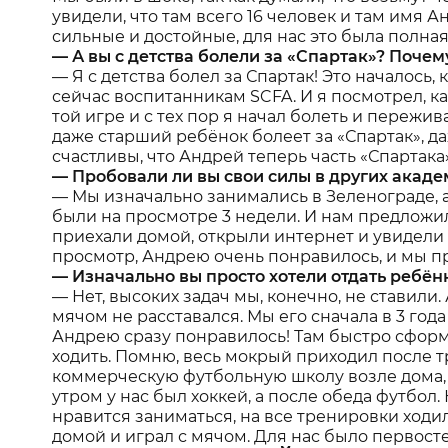
увидели, что там всего 16 человек и там имя 
сильные и достойные, для нас это была полна
— А вы с детства болели за «Спартак»? Поче
— Я с детства болел за Спартак! Это началось, 
сейчас воспитанникам SCFA. И я посмотрел, ка
той игре и с тех пор я начал болеть и пережива
даже старший ребёнок болеет за «Спартак», д
счастливы, что Андрей теперь часть «Спартака»
— Пробовали ли вы свои силы в других акаде
— Мы изначально занимались в Зеленограде, а
были на просмотре 3 недели. И нам предложили
приехали домой, открыли интернет и увидели 
просмотр, Андрею очень понравилось, и мы п
— Изначально вы просто хотели отдать ребён
— Нет, высоких задач мы, конечно, не ставили
мячом не расставался. Мы его сначала в 3 года
Андрею сразу понравилось! Там быстро сформи
ходить. Помню, весь мокрый приходил после т
коммерческую футбольную школу возле дома, 
утром у нас был хоккей, а после обеда футбол
нравится заниматься, на все тренировки ходи
домой и играл с мячом. Для нас было первост