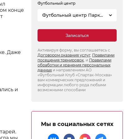
ыл
Футбольный центр
мом конце
Футбольный центр Парк
т
Сокольники
Записаться
Активируя форму, вы соглашаетесь с
ке. Даже
Договором оказания услуг
,
Правилами
посещения тренировок
, и
Правилами
обработки и хранения персональных
данных
и направлением АО
«Футбольный Клуб «Спартак-Москва»
вам коммерческих предложений и
информации любого рода любыми
ались и
возможными способами
Мы в социальных сетях
тарей.
огда мы