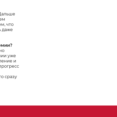
 Дальше
ием
м, что
ь даже
демии?
но
мии уже
ление и
 прогресс
то сразу