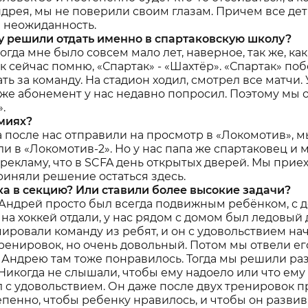
Андрея, мы не поверили своим глазам. Причем все де
я неожиданность.
му решили отдать именно в спартаковскую школу?
когда мне было совсем мало лет, наверное, так же, как
к сейчас помню, «Спартак» - «Шахтёр». «Спартак» поб
ть за команду. На стадион ходил, смотрел все матчи. 
аже абонемент у нас недавно попросил. Поэтому мы 
.
миях?
 после нас отправили на просмотр в «
Локомотив», м
 в «Локомотив-2». Но у нас папа же спартаковец и 
рекламу, что в SCFA день открытых дверей. Мы прие
риняли решение остаться здесь.
ка в секцию? Или ставили более высокие задачи?
. Андрей просто был всегда подвижным ребёнком, с д
 на хоккей отдали, у нас рядом с домом был ледовый 
ровали команду из ребят, и он с удовольствием на
ренировок, но очень довольный. Потом мы отвели ег
Андрею там тоже понравилось. Тогда мы решили раз
. Никогда не слышали, чтобы ему надоело или что ему
л с удовольствием. Он даже после двух тренировок 
епенно, чтобы ребенку нравилось, и чтобы он развив