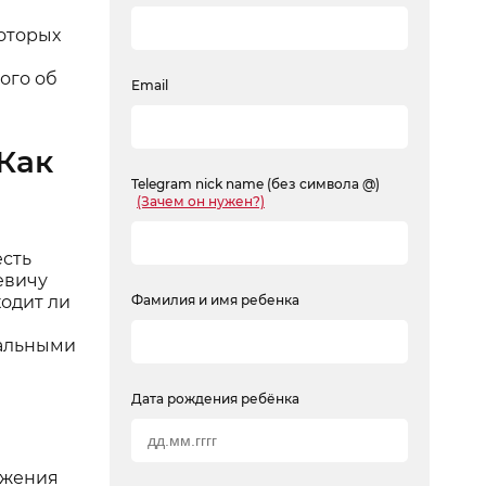
оторых
ого об
Email
Как
Telegram nick name (без символа @)
(Зачем он нужен?)
есть
евичу
ходит ли
Фамилия и имя ребенка
тальными
Дата рождения ребёнка
ожения