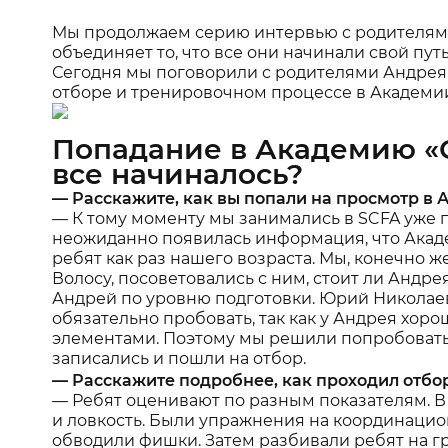
Мы продолжаем серию интервью с родителями 
объединяет то, что все они начинали свой путь
Сегодня мы поговорили с родителями Андрея
отборе и тренировочном процессе в Академи
Попадание в Академию «С
все начиналось?
— Расскажите, как вы попали на просмотр в
— К тому моменту мы занимались в SCFA уже по
неожиданно появилась информация, что Академ
ребят как раз нашего возраста. Мы, конечно 
Волосу, посоветовались с ним, стоит ли Андрея
Андрей по уровню подготовки. Юрий Николаеви
обязательно пробовать, так как у Андрея хоро
элементами. Поэтому мы решили попробовать 
записались и пошли на отбор.
— Расскажите подробнее, как проходил отбо
— Ребят оценивают по разным показателям. В
и ловкость. Были упражнения на координацио
обводили фишки. Затем разбивали ребят на г