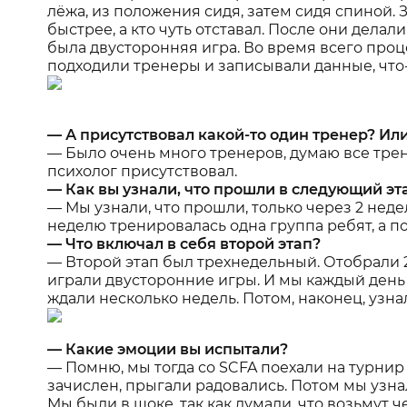
лёжа, из положения сидя, затем сидя спиной. 
быстрее, а кто чуть отставал. После они дел
была двусторонняя игра. Во время всего проц
подходили тренеры и записывали данные, что
— А присутствовал какой-то один тренер? Ил
— Было очень много тренеров, думаю все тре
психолог присутствовал.
— Как вы узнали, что прошли в следующий эт
— Мы узнали, что прошли, только через 2 недел
неделю тренировалась одна группа ребят, а п
— Что включал в себя второй этап?
— Второй этап был трехнедельный. Отобрали 2
играли двусторонние игры. И мы каждый день 
ждали несколько недель. Потом, наконец, узна
— Какие эмоции вы испытали?
— Помню, мы тогда со SCFA поехали на турнир 
зачислен, прыгали радовались. Потом мы узнал
Мы были в шоке, так как думали, что возьмут ч