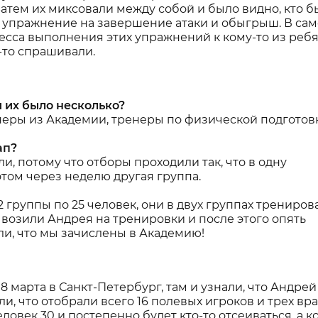
Затем их миксовали между собой и было видно, кто б
али упражнение на завершение атаки и обыгрыш. В са
есса выполнения этих упражнений к кому-то из ребя
-то спрашивали.
и их было несколько?
неры из Академии, тренеры по физической подготов
ап?
и, потому что отборы проходили так, что в одну
отом через неделю другая группа.
 группы по 25 человек, они в двух группах трениров
возили Андрея на тренировки и после этого опять
ли, что мы зачислены в Академию!
8 марта в Санкт-Петербург, там и узнали, что Андрей
и, что отобрали всего 16 полевых игроков и трех вра
еловек 30 и постепенно будет кто-то отсеиваться, а к