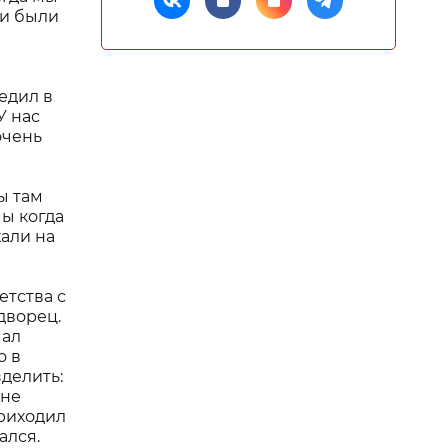
ти были
едил в
У нас
очень
ы там
мы когда
хали на
етства с
дворец.
чал
о в
делить:
 не
приходил
ался.