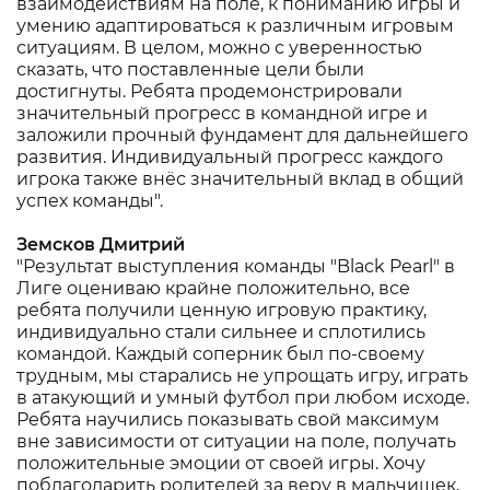
взаимодействиям на поле, к пониманию игры и
умению адаптироваться к различным игровым
ситуациям. В целом, можно с уверенностью
сказать, что поставленные цели были
достигнуты. Ребята продемонстрировали
значительный прогресс в командной игре и
заложили прочный фундамент для дальнейшего
развития. Индивидуальный прогресс каждого
игрока также внёс значительный вклад в общий
успех команды".
Земсков Дмитрий
"Результат выступления команды "Black Pearl" в
Лиге оцениваю крайне положительно, все
ребята получили ценную игровую практику,
индивидуально стали сильнее и сплотились
командой. Каждый соперник был по-своему
трудным, мы старались не упрощать игру, играть
в атакующий и умный футбол при любом исходе.
Ребята научились показывать свой максимум
вне зависимости от ситуации на поле, получать
положительные эмоции от своей игры. Хочу
поблагодарить родителей за веру в мальчишек,