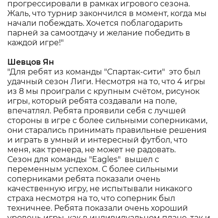
прогрессировали в рамках игрового сезона.
Жаль, что турнир закончился в момент, когда мы
начали побеждать. Хочется поблагодарить
парней за самоотдачу и желание победить в
каждой игре!"
Шевцов Ян
"Для ребят из команды "Спартак-сити" это был
удачный сезон Лиги. Несмотря на то, что 4 игры
из 8 мы проиграли с крупным счётом, рисунок
игры, который ребята создавали на поле,
впечатлял. Ребята проявили себя с лучшей
стороны в игре с более сильными соперниками,
они старались принимать правильные решения
и играть в умный и интересный футбол, что
меня, как тренера, не может не радовать.
Сезон для команды "Eagles" вышел с
переменным успехом. С более сильными
соперниками ребята показали очень
качественную игру, не испытывали никакого
страха несмотря на то, что соперник был
техничнее. Ребята показали очень хороший
уровень игры, как в индивидуальном плане, так и