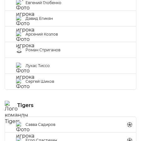
Евгений Глобенко
Давид Егикян
Арсений Козлов
Роман Стриганов
Лукас Тиссо
Сергей Шиков
Tigers
Савва Садиров
Егор Сластихин