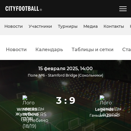
Новости
Участники
Турниры
Медиа
Контакты
Новости
Календарь
Таблицы и сетки
Ста
15 февраля 2025, 14:00
Поле №6 - Stamford Bridge (Сокольники)
3 : 9
WINNERS
Legends
Жулебино
Ганьшин Денис
(17/18)