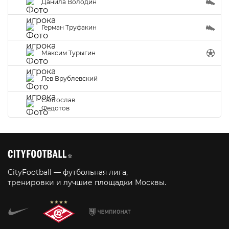
Данила Володин
Герман Труфакин
Максим Турыгин
Лев Врублевский
Святослав
Федотов
CityFootball — футбольная лига,
тренировки и лучшие площадки Москвы.