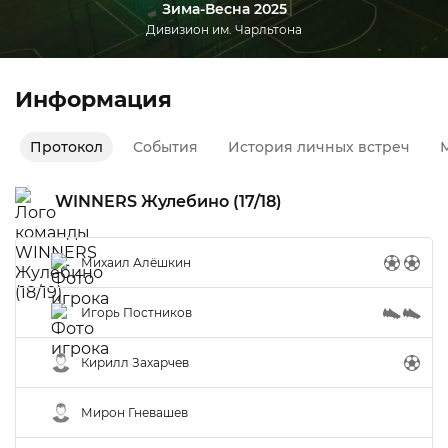
Зима-Весна 2025
Дивизион им. Чарльтона
Информация
Протокол
События
История личных встреч
М
WINNERS Жулебино (17/18)
Михаил Алёшкин
Игорь Постников
Кирилл Захарчев
Мирон Гневашев