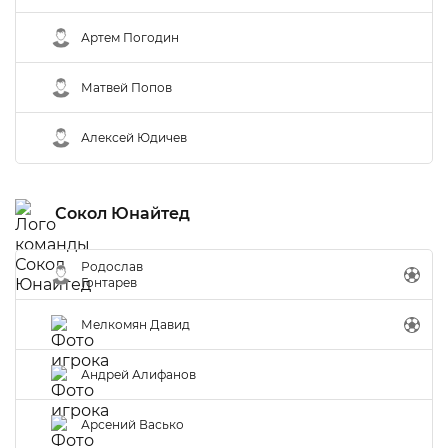
Артем Погодин
Матвей Попов
Алексей Юдичев
Сокол Юнайтед
Родослав
Гонтарев
Мелкомян Давид
Андрей Алифанов
Арсений Васько