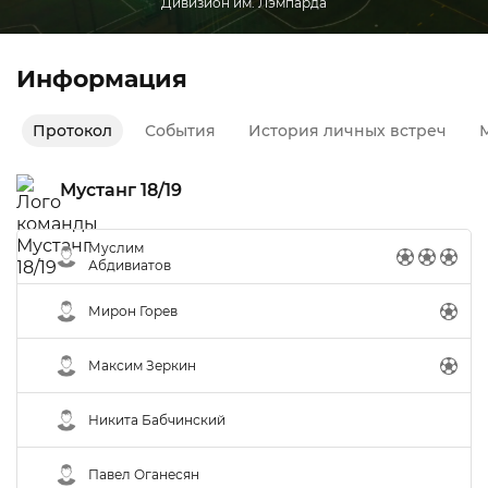
Дивизион им. Лэмпарда
Информация
Протокол
События
История личных встреч
М
Мустанг 18/19
Муслим
Абдивиатов
Мирон Горев
Максим Зеркин
Никита Бабчинский
Павел Оганесян