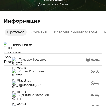
Дивизион им. Беста
Информация
Протокол
События
История личных встреч
М
Iron Team
Тимофей Кошелев
Артём Григорьян
Максим
Кривоспицкий
Даниил Милованов