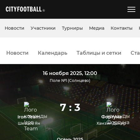
Новости
Участники
Турниры
Медиа
Контакты
Новости
Календарь
Таблицы и сетки
Ста
16 ноября 2025, 12:00
Поле №1 (Солнцево)
7 : 3
Iron Team
Фортуна
Шевцов Ян
Хамзин Дамир
Осень 2025