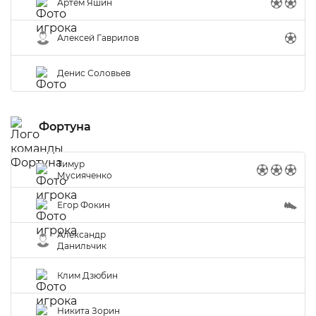
Артём Яшин
Алексей Гаврилов
Денис Соловьев
Фортуна
Тимур
Мусияченко
Егор Фокин
Александр
Данильчик
Клим Дзюбин
Никита Зорин