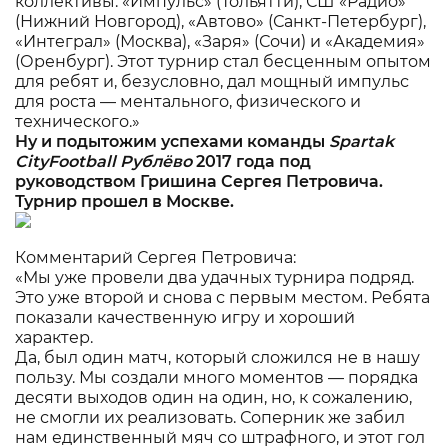
коллективы: «Импульс» (Тольятти), СШ «Радио»
(Нижний Новгород), «Автово» (Санкт-Петербург),
«Интеграл» (Москва), «Заря» (Сочи) и «Академия»
(Оренбург). Этот турнир стал бесценным опытом
для ребят и, безусловно, дал мощный импульс
для роста — ментального, физического и
технического.»
Ну и подытожим успехами команды
Spartak
CityFootball
Рублёво
2017 года под
руководством Гришина Сергея Петровича.
Турнир прошел в Москве.
Комментарий Сергея Петровича:
«Мы уже провели два удачных турнира подряд.
Это уже второй и снова с первым местом. Ребята
показали качественную игру и хороший
характер.
Да, был один матч, который сложился не в нашу
пользу. Мы создали много моментов — порядка
десяти выходов один на один, но, к сожалению,
не смогли их реализовать. Соперник же забил
нам единственный мяч со штрафного, и этот гол