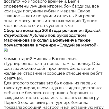
достаточно игрового времени. Были
определены лучшие игроки, бомбардиры, все
команды получили кубки и медали. Самое
главное — дети получили отличный игровой
опыт и массу положительных эмоций. Турнир
можно смело считать успешным.»
Сборная команда 2018 года рождения
Spartak
CityFootball
Рублёво
под руководством
Марченкова Николая Васильевича также
поучаствовала в турнире «Следуй за мечтой».
Комментарий Николая Васильевича:
«Турнир однозначно пошел нам на пользу. Оба
состава хорошо себя проявили, было видно
желание, старание и хорошее отношение ребят
к матчам.
Для второго состава это был один из первых
таких турниров, и команда выглядела достойно:
ребята не боялись соперников, боролись в
каждом матче и старались навязать свою игру.
Первый состав выиграл турнир. Команда
показала хороший настрой и качественную игру.