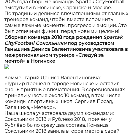
2025 года сборные команды Spartak CityFootball
выступили в Ногинске, Саранске и Москве.
По традиции делимся впечатлениями от главных
тренеров команд, чтобы вместе вспомнить
самые важные моменты, прогресс и эмоции. Это
был отличный финиш перед новыми целями!
Сборная команда 2018 года рождения
Spartak
CityFootball
Сокольники
под руководством
Ганьшина Дениса Валентиновича участвовала в
межрегиональном турнире «Следуй за
мечтой» в Ногинске
Комментарий Дениса Валентиновича:
«Турнир прошёл в городе Ногинске и оставил
очень приятные впечатления. В соревнованиях
приняли участие около 10 команд, в том числе
команды спортивных школ: Сергиев Посад,
Балашиха, «Метеор».
Наша школа участвовала двумя командами:
Сокольники 2018 и Рублёво 2018
, причём у
Рублёво было сразу два состава. Команда
Сокольники 2018
заняла второе место в своей