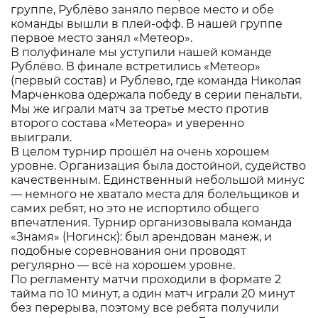
группе, Рублёво заняло первое место и обе
команды вышли в плей-офф. В нашей группе
первое место занял «Метеор».
В полуфинале мы уступили нашей команде
Рублёво. В финале встретились «Метеор»
(первый состав) и Рублево, где команда Николая
Марченкова одержала победу в серии пенальти.
Мы же играли матч за третье место против
второго состава «Метеора» и уверенно
выиграли.
В целом турнир прошёл на очень хорошем
уровне. Организация была достойной, судейство
качественным. Единственный небольшой минус
— немного не хватало места для болельщиков и
самих ребят, но это не испортило общего
впечатления. Турнир организовывала команда
«Знамя» (Ногинск): был арендован манеж, и
подобные соревнования они проводят
регулярно — всё на хорошем уровне.
По регламенту матчи проходили в формате 2
тайма по 10 минут, а один матч играли 20 минут
без перерыва, поэтому все ребята получили