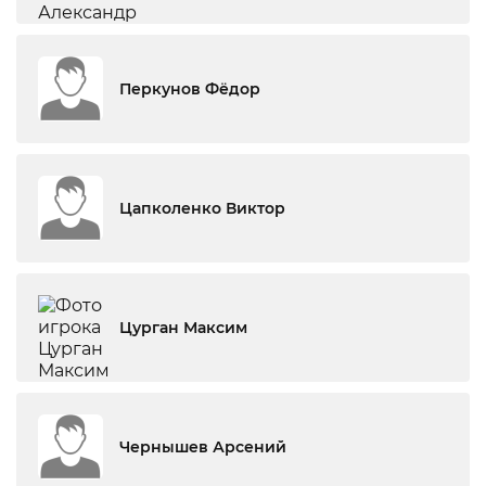
Перкунов Фёдор
Цапколенко Виктор
Цурган Максим
Чернышев Арсений