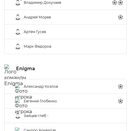
Владимир Докучаев
Андрей Морев
Артём Гусев
Марк Федоров
Enigma
Александр Козлов
Евгений Глобенко
Зайцев глеб -
Сандро Арчвадзе