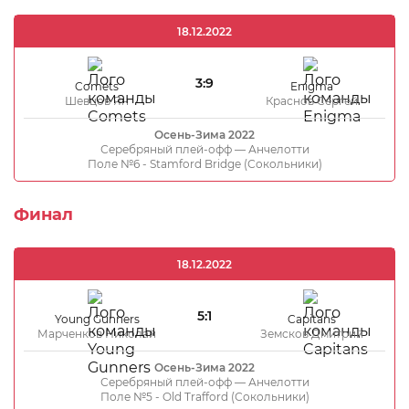
18.12.2022
3:9
Comets
Enigma
Шевцов Ян
Краснов Сергей
Осень-Зима 2022
Серебряный плей-офф — Анчелотти
Поле №6 - Stamford Bridge (Сокольники)
Финал
18.12.2022
5:1
Young Gunners
Capitans
Марченков Николай
Земсков Дмитрий
Осень-Зима 2022
Серебряный плей-офф — Анчелотти
Поле №5 - Old Trafford (Сокольники)