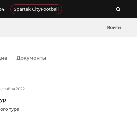
34
Spartak CityFootball
Войти
диа
Документы
декабря 2022
Тур
ого тура