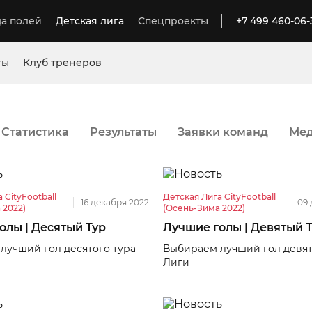
а полей
Детская лига
Спецпроекты
+7 499 460-06-
ты
Клуб тренеров
Статистика
Результаты
Заявки команд
Ме
 CityFootball
Детская Лига CityFootball
16 декабря 2022
09 
 2022)
(Осень-Зима 2022)
олы | Десятый Тур
Лучшие голы | Девятый 
лучший гол десятого тура
Выбираем лучший гол девят
Лиги