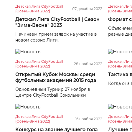
Детская Лига CityFootball
Детская Лига
07 декабря 2022
(Осень-Зима 2022)
(Осень-Зима
Детская Лига CityFootball | Сезон
Формат с
"Зима-Весна" 2023
Объясняем
Начинаем прием заявок на участие в
разные ди
новом сезоне Лиги.
Детская Лига CityFootball
Детская Лига
28 ноября 2022
(Осень-Зима 2022)
(Осень-Зима
Открытый Кубок Москвы среди
Тактика 
футбольных академий 2015 года
Когда она 
Однодневный Турнир 27 ноября в
Центре CityFootball Сокольники
Детская Лига CityFootball
Детская Лига
16 ноября 2022
(Осень-Зима 2022)
(Осень-Зима
Конкурс на звание лучшего гола
Лучшие г