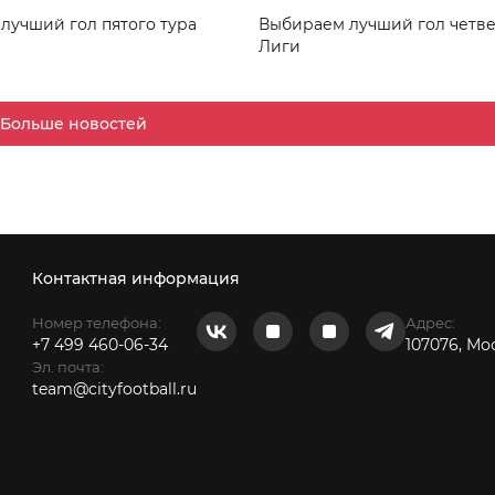
лучший гол пятого тура
Выбираем лучший гол четве
Лиги
Больше новостей
Контактная информация
Номер телефона:
Адрес:
+7 499 460-06-34
107076, Мо
Эл. почта:
team@cityfootball.ru