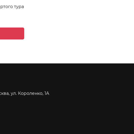
ртого тура
сква, ул. Короленко, 1А