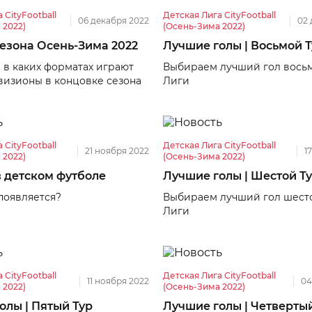
 CityFootball
Детская Лига CityFootball
06 декабря 2022
02 
 2022)
(Осень-Зима 2022)
езона Осень-Зима 2022
Лучшие голы | Восьмой 
 в каких форматах играют
Выбираем лучший гол восьм
визионы в концовке сезона
Лиги
 CityFootball
Детская Лига CityFootball
21 ноября 2022
1
 2022)
(Осень-Зима 2022)
в детском футболе
Лучшие голы | Шестой Т
появляется?
Выбираем лучший гол шесто
Лиги
 CityFootball
Детская Лига CityFootball
11 ноября 2022
04
 2022)
(Осень-Зима 2022)
олы | Пятый Тур
Лучшие голы | Четверты