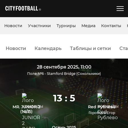
Новости
Участники
Турниры
Медиа
Контакты
Новости
Календарь
Таблицы и сетки
Ста
28 сентября 2025, 11:00
Поле №6 - Stamford Bridge (Сокольники)
13 : 5
MR. JUNIOR 2
Red Рублёво
(14/15)
Горобцов Егор
Осень 2025