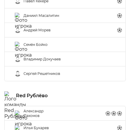
Павел Кекере
Даниил Масалитин
Андрей Морев
Семён Бойко
Владимир Докучаев
Сергей Решетников
Red Рублёво
Александр
Пахомов
Илья Букарев