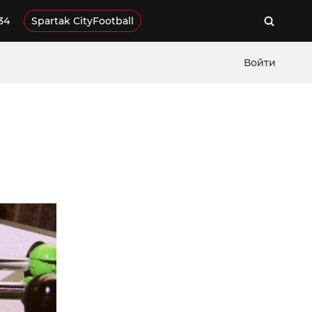
34
Spartak CityFootball
Войти