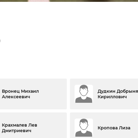
)
Вронец Михаил
Дудкин Добрын
Алексеевич
Кириллович
Крахмалев Лев
Кропова Лиза
Дмитриевич