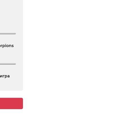
orpions
 игра