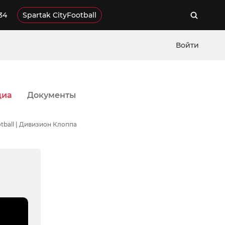
34
Spartak CityFootball
Войти
диа
Документы
ootball | Дивизион Клоппа