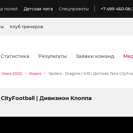
а полей
Детская лига
Спецпроекты
+7 499 460-06-
ты
Клуб тренеров
Статистика
Результаты
Заявки команд
Ме
ь-Зима 2022)
Видео
Spiders - Dragons | 4:10 | Детская Лига CityF
а CityFootball | Дивизион Клоппа