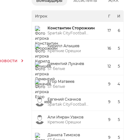
Бомбардиры
Ассистенты
Ж/КК
Игрок
Г
И
Константин Сторожкин
17
6
Spartak CityFootball
Красные
Кирилл Алышев
16
5
Крепкие Орешки
новости
Дементий Лукачёв
12
5
ST белые
Егор Матвеев
9
4
ST белые
Евгений Скачков
9
5
Spartak CityFootball
Красные
Али Имран Узаков
9
5
Крепкие Орешки
Данила Тимохов
9
5
ST белые