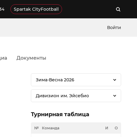
34
Spartak CityFootball
Войти
диа
Документы
Зима-Весна 2026
Дивизион им. Эйсебио
Турнирная таблица
№
Команда
И
О