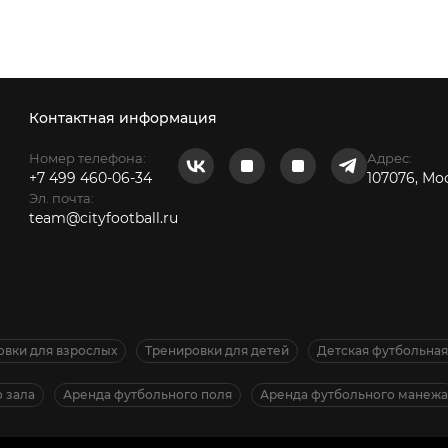
Контактная информация
Номер телефона:
Адрес:
+7 499 460-06-34
107076, Мо
Эл. почта:
team@cityfootball.ru
овки для взрослых
Тренировки для детей
Детская футбольна
 зала
Аренда футбольного поля
Аренда футбольного манежа