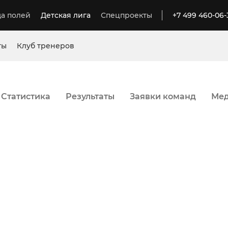
а полей
Детская лига
Спецпроекты
+7 499 460-06-
ты
Клуб тренеров
Статистика
Результаты
Заявки команд
Ме
евраля - 26 апреля
анеж CityFootball Сокольники
 CityFootball Солнцево (Поля 6*6)
-Весна 2026