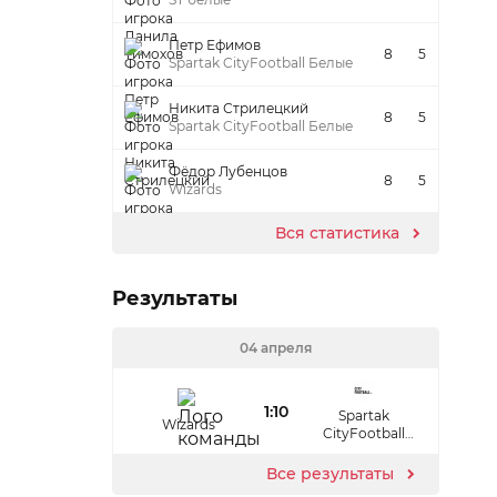
Петр Ефимов
8
5
Spartak CityFootball Белые
Никита Стрилецкий
8
5
Spartak CityFootball Белые
Фёдор Лубенцов
8
5
Wizards
Вся статистика
Результаты
04 апреля
1:10
Spartak
Wizards
CityFootball
Красные
Все результаты