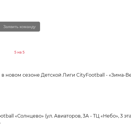
Завершён
Заявить команду
Формат:
5 на 5
в новом сезоне Детской Лиги CityFootball - «Зима-В
ball «Солнцево» (ул. Авиаторов, 3А - ТЦ «Небо», 3 эт
.