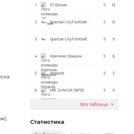
1
ST белые
5
13
2
Spartak CityFootball
5
13
Красные
3
Spartak CityFootball
5
9
Белые
4
Крепкие Орешки
5
6
5
Wizards
5
3
есна
6
MR. JUNIOR (18/19)
5
0
Вся таблица
аж);
Статистика