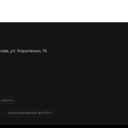
сква, ул. Короленко, 1А
я школа
Корпоративный футбол