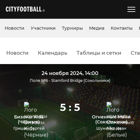
Новости
Участники
Турниры
Медиа
Контакты
Новости
Календарь
Таблицы и сетки
Ста
24 ноября 2024, 14:00
Поле №6 - Stamford Bridge (Сокольники)
5 : 5
Бизоны Kids
Огненные Мячи
(Чёрные)
(Сокольники)
Гришин Сергей
Шумейко Иван