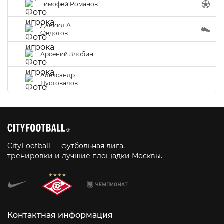
Тимофей Романов
Даниил А
Федотов
Арсений Злобин
Александр
Пустовалов
CityFootball — футбольная лига,
тренировки и лучшие площадки Москвы.
Контактная информация