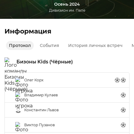
Осень 2024
Дивизион им. Пеле
Информация
Протокол
События
История личных встреч
М
Бизоны Kids (Чёрные)
Олег Корх
Владимир Кулаев
Константин Львов
Виктор Пузанов