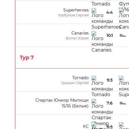
Superheroes
4:4
Горбунов Сергей
Canaries
10:1
Волос Юрий
Тур 7
Tornado
9:3
Гришин Сергей
Спартак Юниор Мытищи
7:6
15/16 (Белые)
КС
6:4