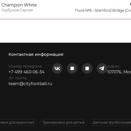
Champion White
Горбунов Сергей
Поле №6 - Stamford Bridge (С
Контактная информация
Номер телефона:
Адрес:
+7 499 460-06-34
107076, Мо
Эл. почта:
team@cityfootball.ru
овки для взрослых
Тренировки для детей
Детская футбольна