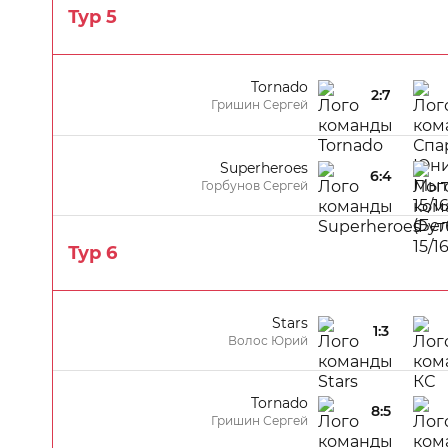
Тур 5
Tornado
2:7
Гришин Сергей
Superheroes
6:4
Горбунов Сергей
Тур 6
Stars
1:3
Волос Юрий
Tornado
8:5
Гришин Сергей