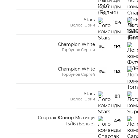
Stars
10:4
Волос Юрий
Champion White
11:3
Горбунов Сергей
Champion White
11:2
Горбунов Сергей
Stars
8:1
Волос Юрий
Спартак Юниор Мытищи
4:9
15/16 (Белые)