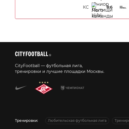
КС
8:6
CityFootball — футбольная лига,
тренировки и лучшие площадки Москвы.
Тренировки:
Любительская футбольная лига
Тренир