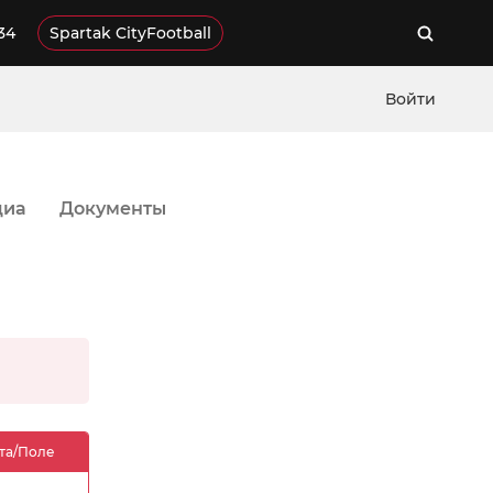
34
Spartak CityFootball
Войти
диа
Документы
та/Поле