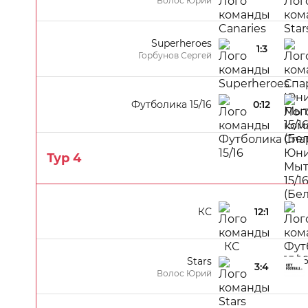
Волос Юрий
Superheroes
1:3
Горбунов Сергей
Футболика 15/16
0:12
Тур 4
КС
12:1
Stars
3:4
Волос Юрий