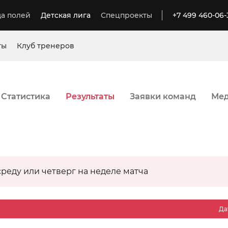
а полей
Детская лига
Спецпроекты
+7 499 460-06-
ты
Клуб тренеров
Статистика
Результаты
Заявки команд
Ме
среду или четверг на неделе матча
Да