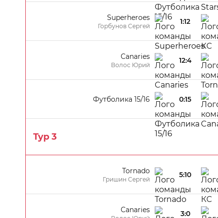
Superheroes
1:12
Горбунов Сергей
Canaries
12:4
Волос Юрий
Футболика 15/16
0:15
Тур 3
Tornado
5:10
Гришин Сергей
Canaries
3:0