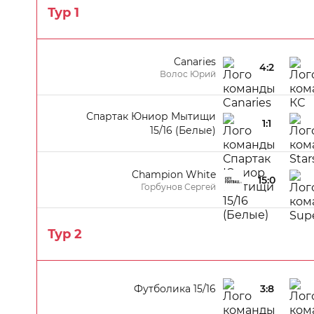
Тур 1
Canaries
4:2
Волос Юрий
Спартак Юниор Мытищи
1:1
15/16 (Белые)
Champion White
15:0
Горбунов Сергей
Тур 2
Футболика 15/16
3:8