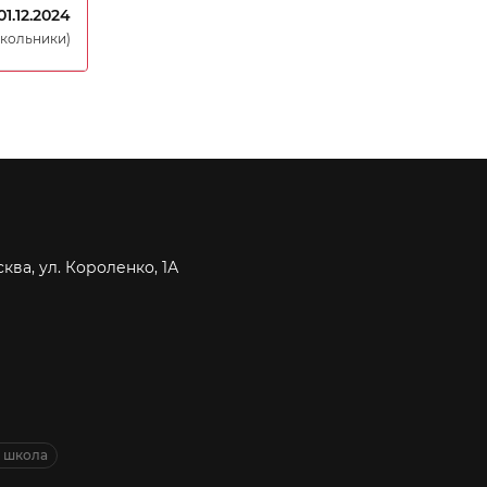
01.12.2024
окольники)
сква, ул. Короленко, 1А
я школа