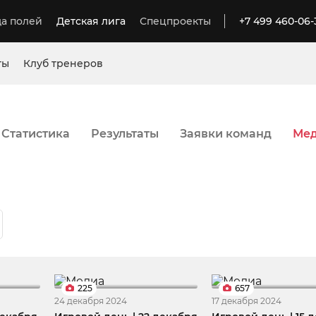
а полей
Детская лига
Спецпроекты
+7 499 460-06-
ты
Клуб тренеров
Статистика
Результаты
Заявки команд
Ме
225
657
24 декабря 2024
17 декабря 2024