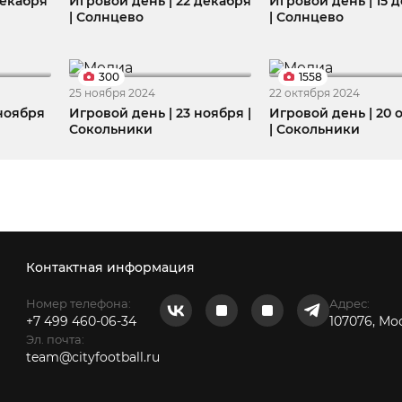
декабря
Игровой день | 22 декабря
Игровой день | 15 
| Солнцево
| Солнцево
300
1558
25 ноября 2024
22 октября 2024
 ноября
Игровой день | 23 ноября |
Игровой день | 20 
Сокольники
| Сокольники
Контактная информация
Номер телефона:
Адрес:
+7 499 460-06-34
107076, Мо
Эл. почта:
team@cityfootball.ru