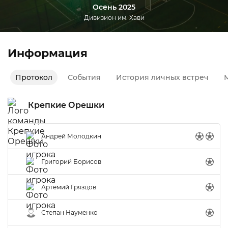
Осень 2025
Дивизион им. Хави
Информация
Протокол
События
История личных встреч
М
Крепкие Орешки
Андрей Молодкин
Григорий Борисов
Артемий Грязцов
Степан Науменко