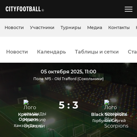
Новости
Участники
Турниры
Медиа
Контакты
Новости
Календарь
Таблицы и сетки
Ста
05 октября 2025, 11:00
Поле №5 - Old Trafford (Сокольники)
5 : 3
Крепкие
Black Scorpions
Орешки
Горбунов Сергей
Хамзин Дамир