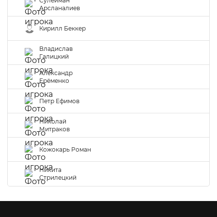
Сулейман
Арсланалиев
Кирилл Беккер
Владислав
Галицкий
Александр
Ерёменко
Петр Ефимов
Николай
Митраков
Кожокарь Роман
Никита
Стрилецкий