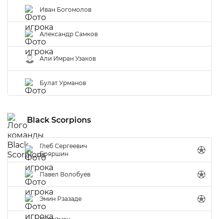
Иван Богомолов
Александр Самков
Али Имран Узаков
Булат Урманов
Black Scorpions
Глеб Сергеевич
Бояршин
Павел Волобуев
Эмин Рзазаде