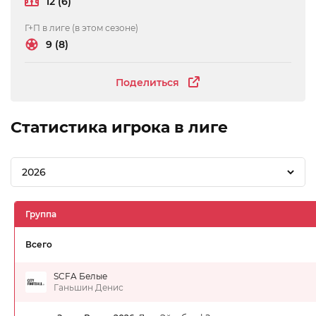
12 (6)
Г+П в лиге (в этом сезоне)
9 (8)
Поделиться
Статистика игрока в лиге
2026
Группа
Всего
SCFA Белые
Ганьшин Денис