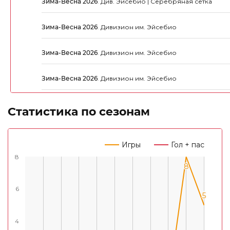
Зима-Весна 2026
.
Див. Эйсебио | Серебряная сетка
Зима-Весна 2026
.
Дивизион им. Эйсебио
Зима-Весна 2026
.
Дивизион им. Эйсебио
Зима-Весна 2026
.
Дивизион им. Эйсебио
Статистика по сезонам
Игры
Гол + пас
8
8
8
6
5
5
4