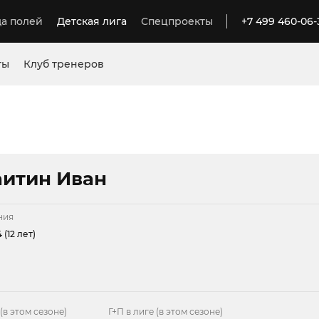
а полей
Детская лига
Спецпроекты
+7 499 460-06-
ты
Клуб тренеров
итин Иван
ния
 (12 лет)
(в этом сезоне)
Г+П в лиге (в этом сезоне)