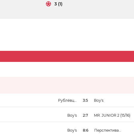
3 (1)
Рублёвцы
3:5
Boy's
(Сокольники)
Boy's
2:7
MR. JUNIOR 2 (15/16)
Boy's
8:6
Перспектива