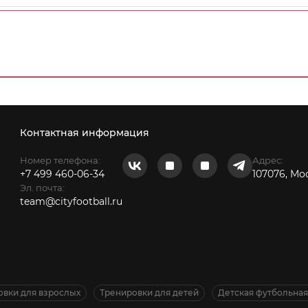
Алтуфьево 2 (14/15)
Контактная информация
Номер телефона:
Адрес:
+7 499 460-06-34
107076, Мо
Эл. почта:
team@cityfootball.ru
овки для взрослых
Тренировки для детей
Детская футбольна