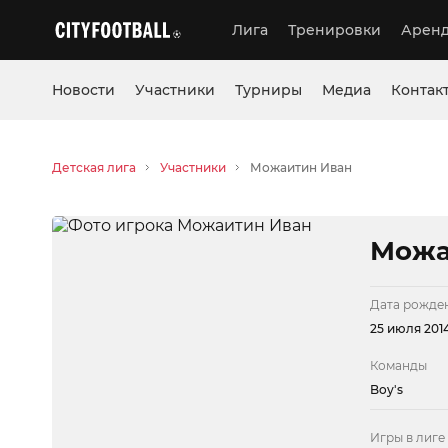
Лига
Тренировки
Аренд
Новости
Участники
Турниры
Медиа
Контак
Детская лига
Участники
Можаитин Иван
Можа
Дата рожде
25 июля 2014
Команды
Boy's
Игры в лиге 