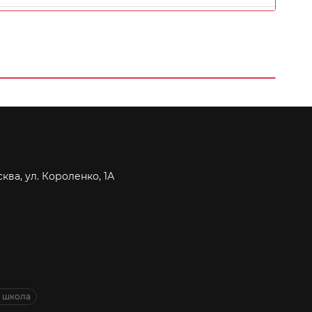
сква, ул. Короленко, 1А
я школа