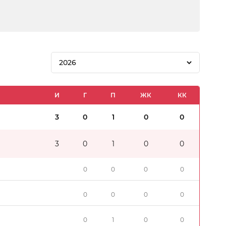
2026
И
Г
П
ЖК
КК
3
0
1
0
0
3
0
1
0
0
0
0
0
0
0
0
0
0
0
1
0
0